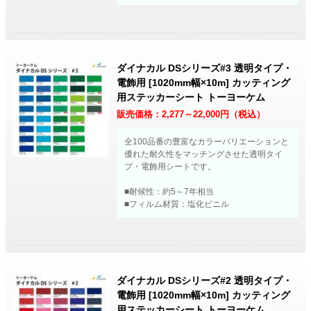
ダイナカル DSシリーズ#3 透明タイプ・
電飾用 [1020mm幅×10m] カッティング
用ステッカーシート トーヨーケム
販売価格：
2,277～22,000
円（税込）
全100品番の豊富なカラーバリエーションと
優れた耐久性をマッチングさせた透明タイ
プ・電飾用シートです。
■耐候性：約5～7年相当
■フィルム材質：塩化ビニル
ダイナカル DSシリーズ#2 透明タイプ・
電飾用 [1020mm幅×10m] カッティング
用ステッカーシート トーヨーケム