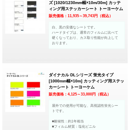
ズ [1020/1230mm幅×10m/30m] カッテ
ィング用ステッカーシート トーヨーケム
販売価格：
11,935～39,743
円（税込）
白、黒の安価なシートです。
ハードタイプは、通常のフィルムに比べて
硬くなっており、カス取り性能が向上して
おります。
ダイナカル DLシリーズ 蛍光タイプ
[1000mm幅×10m] カッティング用ステッ
カーシート トーヨーケム
販売価格：
4,125～33,000
円（税込）
屋外での使用が可能な、高視認性蛍光シー
トです。
■耐候性：約1年相当
■フィルム材質：塩化ビニル