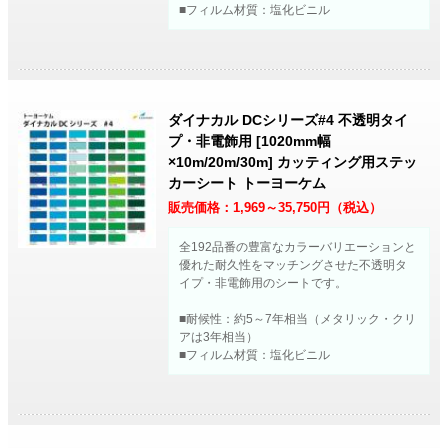
■フィルム材質：塩化ビニル
ダイナカル DCシリーズ#4 不透明タイ
プ・非電飾用 [1020mm幅
×10m/20m/30m] カッティング用ステッ
カーシート トーヨーケム
販売価格：
1,969～35,750
円（税込）
全192品番の豊富なカラーバリエーションと
優れた耐久性をマッチングさせた不透明タ
イプ・非電飾用のシートです。
■耐候性：約5～7年相当（メタリック・クリ
アは3年相当）
■フィルム材質：塩化ビニル