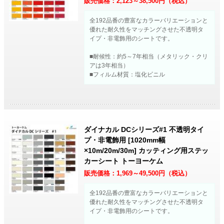
販売価格：
2,123～38,500
円（税込）
全192品番の豊富なカラーバリエーションと
優れた耐久性をマッチングさせた不透明タ
イプ・非電飾用のシートです。
■耐候性：約5～7年相当（メタリック・クリ
アは3年相当）
■フィルム材質：塩化ビニル
ダイナカル DCシリーズ#1 不透明タイ
プ・非電飾用 [1020mm幅
×10m/20m/30m] カッティング用ステッ
カーシート トーヨーケム
販売価格：
1,969～49,500
円（税込）
全192品番の豊富なカラーバリエーションと
優れた耐久性をマッチングさせた不透明タ
イプ・非電飾用のシートです。