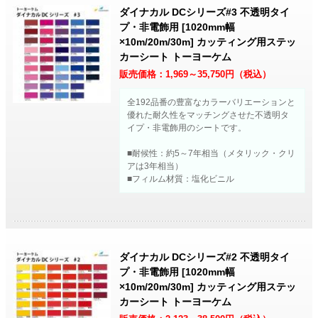
ダイナカル DCシリーズ#3 不透明タイ
プ・非電飾用 [1020mm幅
×10m/20m/30m] カッティング用ステッ
カーシート トーヨーケム
販売価格：
1,969～35,750
円（税込）
全192品番の豊富なカラーバリエーションと
優れた耐久性をマッチングさせた不透明タ
イプ・非電飾用のシートです。
■耐候性：約5～7年相当（メタリック・クリ
アは3年相当）
■フィルム材質：塩化ビニル
ダイナカル DCシリーズ#2 不透明タイ
プ・非電飾用 [1020mm幅
×10m/20m/30m] カッティング用ステッ
カーシート トーヨーケム