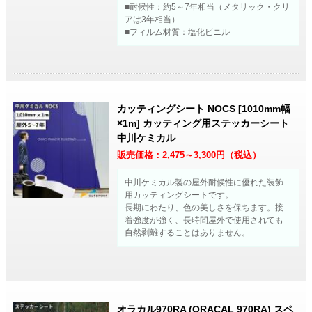
■耐候性：約5～7年相当（メタリック・クリ
アは3年相当）
■フィルム材質：塩化ビニル
カッティングシート NOCS [1010mm幅
×1m] カッティング用ステッカーシート
中川ケミカル
販売価格：
2,475～3,300
円（税込）
中川ケミカル製の屋外耐候性に優れた装飾
用カッティングシートです。
長期にわたり、色の美しさを保ちます。接
着強度が強く、長時間屋外で使用されても
自然剥離することはありません。
オラカル970RA (ORACAL 970RA) スペ