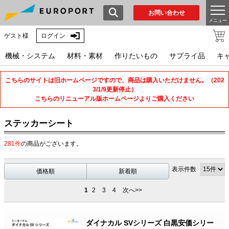
お問い合わせ
メニュー
ゲスト様
ログイン
機械・システム
材料・素材
作りたいもの
サプライ品
キ
こちらのサイトは旧ホームページですので、商品は購入いただけません。（202
3/1/9更新停止）
こちらのリニューアル版ホームページよりご購入ください
ステッカーシート
281件
の商品がございます。
表示件数
価格順
新着順
1
2
3
4
次へ>>
ダイナカル SVシリーズ 白黒安価シリー