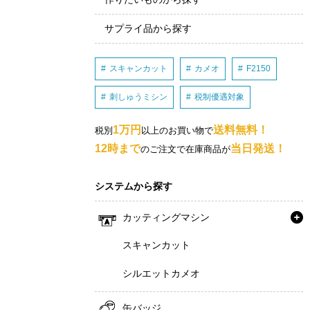
サプライ品から探す
スキャンカット
カメオ
F2150
刺しゅうミシン
税制優遇対象
1万円
送料無料！
税別
以上のお買い物で
12時まで
当日発送！
のご注文で在庫商品が
システムから探す
カッティングマシン
スキャンカット
シルエットカメオ
缶バッジ