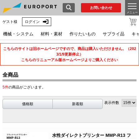
お問い合わせ
メニュー
ゲスト様
ログイン
機械・システム
材料・素材
作りたいもの
サプライ品
キ
こちらのサイトは旧ホームページですので、商品は購入いただけません。（202
3/1/9更新停止）
こちらのリニューアル版ホームページよりご購入ください
全商品
5件
の商品がございます。
表示件数
価格順
新着順
水性ダイレクトプリンター MMP-R13 フ