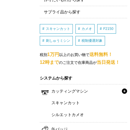
サプライ品から探す
スキャンカット
カメオ
F2150
刺しゅうミシン
税制優遇対象
1万円
送料無料！
税別
以上のお買い物で
12時まで
当日発送！
のご注文で在庫商品が
システムから探す
カッティングマシン
スキャンカット
シルエットカメオ
缶バッジ