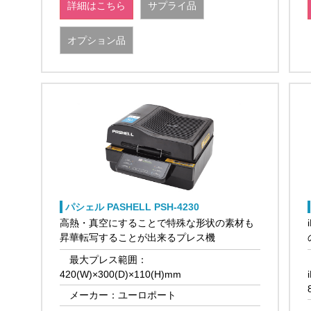
詳細はこちら
サプライ品
オプション品
パシェル PASHELL PSH-4230
高熱・真空にすることで特殊な形状の素材も
昇華転写することが出来るプレス機
最大プレス範囲：
420(W)×300(D)×110(H)mm
メーカー：ユーロポート