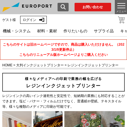
お問い合わせ
メニュー
ゲスト様
ログイン
機械・システム
材料・素材
作りたいもの
サプライ品
キ
こちらのサイトは旧ホームページですので、商品は購入いただけません。（202
3/1/9更新停止）
こちらのリニューアル版ホームページよりご購入ください
HOME
>
大判インクジェットプリンター
>
レジンインクジェットプリンター
様々なメディアへの印刷で業務の幅を広げる
レジンインクジェットプリンター
レジンインクの高いインク速乾性と安定性で、短納期の業務にも対応することが
できます。塩ビ・バナー・フィルムだけでなく、普通紙や壁紙、テキスタイル
等、様々な種類のメディアに印刷が可能です。