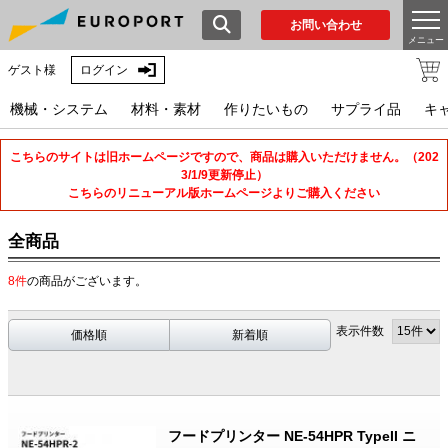
お問い合わせ
メニュー
ゲスト様
ログイン
機械・システム
材料・素材
作りたいもの
サプライ品
キ
こちらのサイトは旧ホームページですので、商品は購入いただけません。（202
3/1/9更新停止）
こちらのリニューアル版ホームページよりご購入ください
全商品
8件
の商品がございます。
表示件数
価格順
新着順
フードプリンター NE-54HPR TypeII ニ