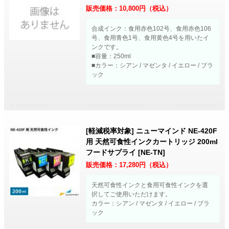
販売価格：
10,800
円（税込）
合成インク：食用赤色102号、食用赤色106
号、食用青色1号、食用黄色4号を用いたイ
ンクです。
■容量：250ml
■カラー：シアン / マゼンタ / イエロー / ブラ
ック
[軽減税率対象] ニューマインド NE-420F
用 天然可食性インクカートリッジ 200ml
フードサプライ [NE-TN]
販売価格：
17,280
円（税込）
天然可食性インクと食用可食性インクを選
択してご使用いただけます。
カラー：シアン / マゼンタ / イエロー / ブラ
ック