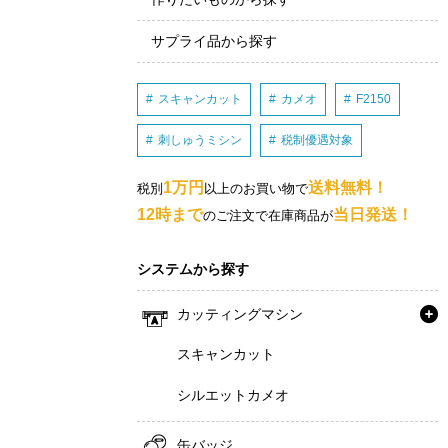
サプライ品から探す
スキャンカット
カメオ
F2150
刺しゅうミシン
税制優遇対象
1万円
送料無料！
税別
以上のお買い物で
12時まで
当日発送！
のご注文で在庫商品が
システムから探す
カッティングマシン
スキャンカット
シルエットカメオ
缶バッジ