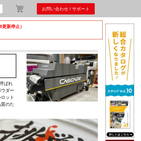
お問い合わせ / サポート
/9更新停止）
と呼ばれ
パウダー
⼩ロット
品質のた