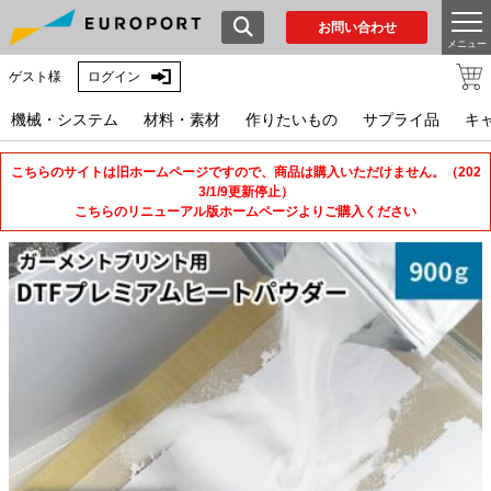
お問い合わせ
メニュー
ゲスト様
ログイン
機械・システム
材料・素材
作りたいもの
サプライ品
キ
こちらのサイトは旧ホームページですので、商品は購入いただけません。（202
3/1/9更新停止）
こちらのリニューアル版ホームページよりご購入ください