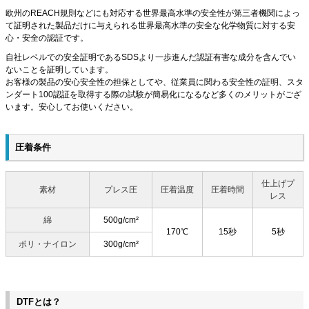
欧州のREACH規則などにも対応する世界最高水準の安全性が第三者機関によっ
て証明された製品だけに与えられる世界最高水準の安全な化学物質に対する安
心・安全の認証です。
自社レベルでの安全証明であるSDSより一歩進んだ認証有害な成分を含んでい
ないことを証明しています。
お客様の製品の安心安全性の担保としてや、従業員に関わる安全性の証明、スタ
ンダート100認証を取得する際の試験が簡易化になるなど多くのメリットがござ
います。安心してお使いください。
圧着条件
仕上げプ
素材
プレス圧
圧着温度
圧着時間
レス
綿
500g/cm²
170℃
15秒
5秒
ポリ・ナイロン
300g/cm²
DTFとは？