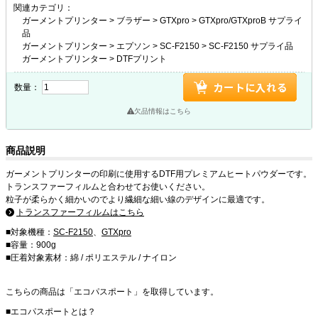
関連カテゴリ：
ガーメントプリンター
>
ブラザー
>
GTXpro
>
GTXpro/GTXproB サプライ
品
ガーメントプリンター
>
エプソン
>
SC-F2150
>
SC-F2150 サプライ品
ガーメントプリンター
>
DTFプリント
数量：
欠品情報はこちら
商品説明
ガーメントプリンターの印刷に使用するDTF用プレミアムヒートパウダーです。
トランスファーフィルムと合わせてお使いください。
粒子が柔らかく細かいのでより繊細な細い線のデザインに最適です。
トランスファーフィルムはこちら
■対象機種：
SC-F2150
、
GTXpro
■容量：900g
■圧着対象素材：綿 / ポリエステル / ナイロン
こちらの商品は「エコパスポート」を取得しています。
■エコパスポートとは？