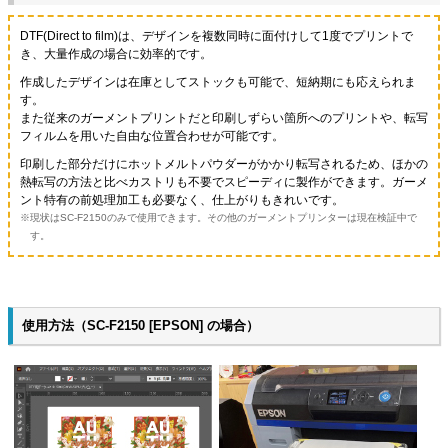
DTF(Direct to film)は、デザインを複数同時に面付けして1度でプリントで
き、大量作成の場合に効率的です。
作成したデザインは在庫としてストックも可能で、短納期にも応えられま
す。
また従来のガーメントプリントだと印刷しずらい箇所へのプリントや、転写
フィルムを用いた自由な位置合わせが可能です。
印刷した部分だけにホットメルトパウダーがかかり転写されるため、ほかの
熱転写の方法と比べカストリも不要でスピーディに製作ができます。ガーメ
ント特有の前処理加工も必要なく、仕上がりもきれいです。
現状はSC-F2150のみで使用できます。その他のガーメントプリンターは現在検証中で
す。
使用方法（SC-F2150 [EPSON] の場合）