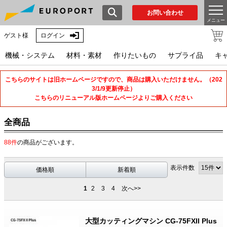
お問い合わせ
メニュー
ゲスト様
ログイン
機械・システム
材料・素材
作りたいもの
サプライ品
キ
こちらのサイトは旧ホームページですので、商品は購入いただけません。（202
3/1/9更新停止）
こちらのリニューアル版ホームページよりご購入ください
全商品
88件
の商品がございます。
表示件数
価格順
新着順
1
2
3
4
次へ>>
大型カッティングマシン CG-75FXII Plus