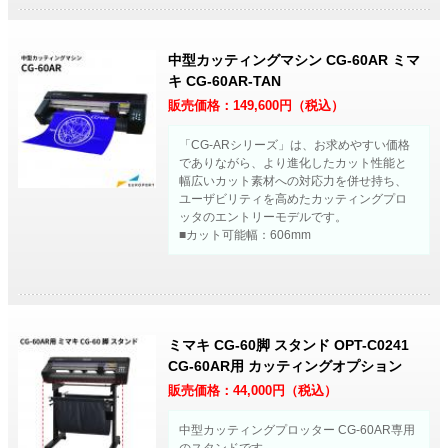
中型カッティングマシン CG-60AR ミマ
キ CG-60AR-TAN
販売価格：
149,600
円（税込）
「CG-ARシリーズ」は、お求めやすい価格
でありながら、より進化したカット性能と
幅広いカット素材への対応力を併せ持ち、
ユーザビリティを高めたカッティングプロ
ッタのエントリーモデルです。
■カット可能幅：606mm
ミマキ CG-60脚 スタンド OPT-C0241
CG-60AR用 カッティングオプション
販売価格：
44,000
円（税込）
中型カッティングプロッター CG-60AR専用