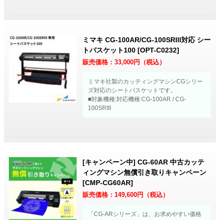
ミマキ CG-100AR/CG-100SRIII対応 シー
トバスケット100 [OPT-C0232]
販売価格：
33,000
円（税込）
ミマキ社製のカッティングマシンCGシリー
ズ対応のシートバスケットです。
■対象機種:対応機種:CG-100AR / CG-
100SRIII
[キャンペーン中] CG-60AR 中古カッテ
ィングマシン無償引き取りキャンペーン
[CMP-CG60AR]
販売価格：
149,600
円（税込）
「CG-ARシリーズ」は、お求めやすい価格