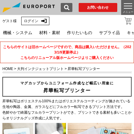
お問い合わせ
メニュー
ゲスト様
ログイン
機械・システム
材料・素材
作りたいもの
サプライ品
キ
こちらのサイトは旧ホームページですので、商品は購入いただけません。（202
3/1/9更新停止）
こちらのリニューアル版ホームページよりご購入ください
HOME
>
大判インクジェットプリント
>
昇華転写プリンター
マグカップからユニフォーム作成など幅広い用途に
昇華転写プリンター
昇華転写はポリエステル100%またはポリエステルコーティングが施されている
生地や陶器、金属、ガラスなどにフルカラー転写できるプリント方法です。
色鮮やかで綺麗なフルカラープリントができ、プリントできる素材も多いことか
らオリジナルグッズ作成に人気です。