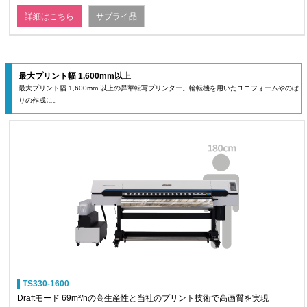
詳細はこちら
サプライ品
最大プリント幅 1,600mm以上
最大プリント幅 1,600mm 以上の昇華転写プリンター。輪転機を用いたユニフォームやのぼ
りの作成に。
TS330-1600
Draftモード 69m²/hの高生産性と当社のプリント技術で高画質を実現