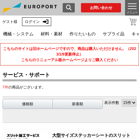
お問い合わせ
メニュー
ゲスト様
ログイン
機械・システム
材料・素材
作りたいもの
サプライ品
キ
こちらのサイトは旧ホームページですので、商品は購入いただけません。（202
3/1/9更新停止）
こちらのリニューアル版ホームページよりご購入ください
サービス・サポート
7件
の商品がございます。
表示件数
価格順
新着順
大型サイズステッカーシートのスリット