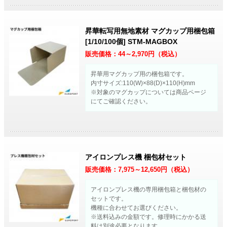
昇華転写用無地素材 マグカップ用梱包箱
[1/10/100個] STM-MAGBOX
販売価格：
44～2,970
円（税込）
昇華用マグカップ用の梱包箱です。
内寸サイズ:110(W)×88(D)×110(H)mm
※対象のマグカップについては商品ページ
にてご確認ください。
アイロンプレス機 梱包材セット
販売価格：
7,975～12,650
円（税込）
アイロンプレス機の専用梱包箱と梱包材の
セットです。
機種に合わせてお選びください。
※送料込みの金額です。修理時にかかる送
料は別途必要となります。