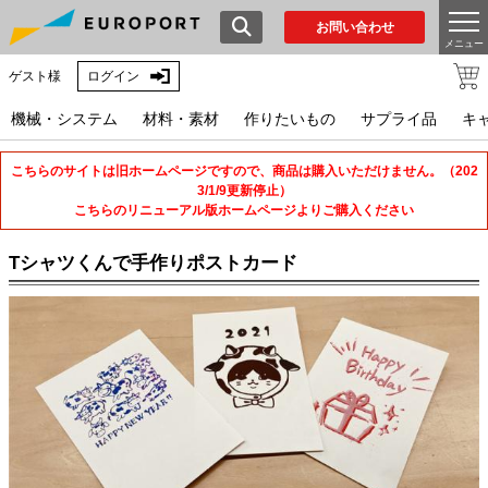
お問い合わせ
メニュー
ゲスト様
ログイン
機械・システム
材料・素材
作りたいもの
サプライ品
キ
こちらのサイトは旧ホームページですので、商品は購入いただけません。（202
3/1/9更新停止）
こちらのリニューアル版ホームページよりご購入ください
Tシャツくんで手作りポストカード