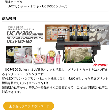
関連カテゴリ：
UVプリンター
>
ミマキ
>
UCJV300シリーズ
商品説明
「UCJV300 Series」はUV硬化インクを搭載し、プリントとカットを1台で行え
るインクジェットプリンタです。
UV-LEDプリントとプリント&カット機能に加え、4層/5層といった多層プリント
機能を搭載したハイスペックな1台。
短納期の仕事から、時代の一歩先をゆく広告看板まで、これ1台で幅広い仕事に
対応できます。
製品カタログ ダウンロード