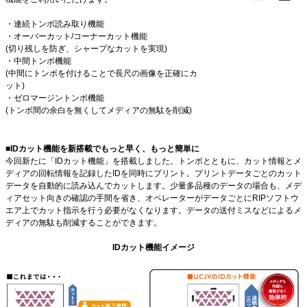
・連続トンボ読み取り機能
・オーバーカット/コーナーカット機能
(切り残しを防ぎ、シャープなカットを実現)
・中間トンボ機能
(中間にトンボを付けることで長尺の画像を正確にカ
ット)
・ゼロマージントンボ機能
(トンボ間の余白を無くしてメディアの無駄を削減)
■IDカット機能を新搭載でもっと早く、もっと簡単に
今回新たに「IDカット機能」を搭載しました。トンボとともに、カット情報とメ
ディアの回転情報を記録したIDを同時にプリント。プリントデータごとのカット
データを自動的に読み込んでカットします。少量多品種のデータの場合も、メデ
ィアセット向きの確認の手間を省き、オペレーターがデータごとにRIPソフトウ
エア上でカット指示を行う必要がなくなります。データの送付ミスなどによるメ
ディアの無駄も削減することができます。
IDカット機能イメージ