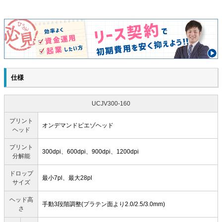
仕様
UCJV300-160
プリント
オンデマンドピエゾヘッド
ヘッド
プリント
300dpi、600dpi、900dpi、1200dpi
分解能
ドロップ
最小7pl、最大28pl
サイズ
ヘッド高
手動3段階調整(プラテン面より2.0/2.5/3.0mm)
さ