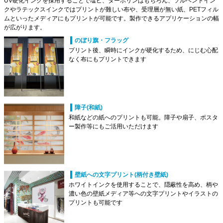
UV硬化インクを採用することで塩ビ、ターポリンはもちろん、ソルベントイン
クやラテックスインクではプリントが難しい布や、受理層が無い紙、PETフィル
ムといったメディアにもプリントが可能です。製作できるアプリケーションの幅
が広がります。
のぼり旗・フラッグ
プリント後、瞬時にインクが硬化するため、にじむ心配
なく布にもプリントできます
障子(和紙)
和紙などの紙へのプリントも可能。障子や扇子、ポスタ
ー製作等にもご活用いただけます
壁紙への文字プリント(柄付き壁紙)
ホワイトインクを使用することで、隠蔽性を高め、柄や
濃い色の壁紙メディア等への文字プリントやイラストの
プリントも可能です