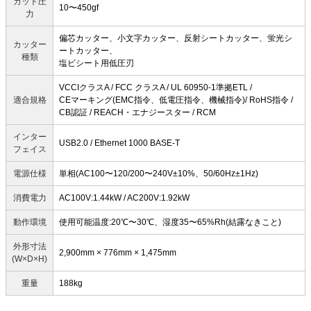
カット圧
10〜450gf
力
偏芯カッター、小文字カッター、反射シートカッター、蛍光シ
カッター
ートカッター、
種類
塩ビシート用低圧刃
VCCIクラスA / FCC クラスA / UL 60950-1準拠ETL /
適合規格
CEマーキング(EMC指令、低電圧指令、機械指令)/ RoHS指令 /
CB認証 / REACH・エナジースター / RCM
インター
USB2.0 / Ethernet 1000 BASE-T
フェイス
電源仕様
単相(AC100〜120/200〜240V±10%、50/60Hz±1Hz)
消費電力
AC100V:1.44kW / AC200V:1.92kW
動作環境
使用可能温度:20℃〜30℃、湿度35〜65%Rh(結露なきこと)
外形寸法
2,900mm × 776mm × 1,475mm
(W×D×H)
重量
188kg