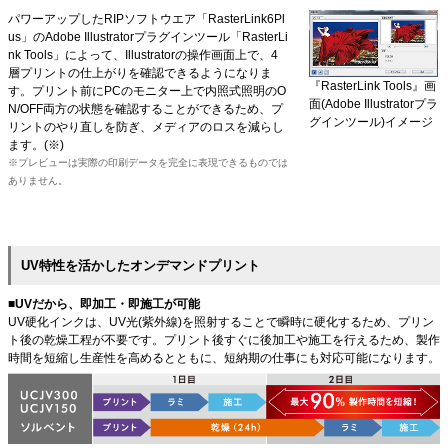
パワーアップしたRIPソフトウエア「RasterLink6Pl
us」のAdobe Illustratorプラグインツール「RasterLi
nk Tools」によって、Illustratorの操作画面上で、4
層プリントの仕上がりを確認できるようになりま
『RasterLink Tools』画
す。プリント前にPCのモニター上で内照式照明のO
面(Adobe Illustratorプラ
N/OFF両方の状態を確認することができるため、プ
グインツール)イメージ
リントのやり直しを防ぎ、メディアのロスを減らし
ます。(※)
※プレビューは実際の印刷データを完全に表現できるものでは
ありません。
UV特性を活かしたオンデマンドプリント
■UVだから、即加工・即施工が可能
UV硬化インクは、UV光(紫外線)を照射することで瞬時に硬化するため、プリン
ト後の乾燥工程が不要です。プリント後すぐに後加工や施工を行えるため、製作
時間を短縮し生産性を高めるとともに、短納期の仕事にも対応可能になります。