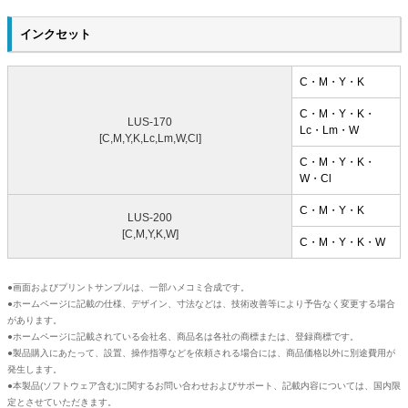
インクセット
C・M・Y・K
C・M・Y・K・
LUS-170
Lc・Lm・W
[C,M,Y,K,Lc,Lm,W,Cl]
C・M・Y・K・
W・Cl
C・M・Y・K
LUS-200
[C,M,Y,K,W]
C・M・Y・K・W
●画面およびプリントサンプルは、一部ハメコミ合成です。
●ホームページに記載の仕様、デザイン、寸法などは、技術改善等により予告なく変更する場合
があります。
●ホームページに記載されている会社名、商品名は各社の商標または、登録商標です。
●製品購入にあたって、設置、操作指導などを依頼される場合には、商品価格以外に別途費用が
発生します。
●本製品(ソフトウェア含む)に関するお問い合わせおよびサポート、記載内容については、国内限
定とさせていただきます。