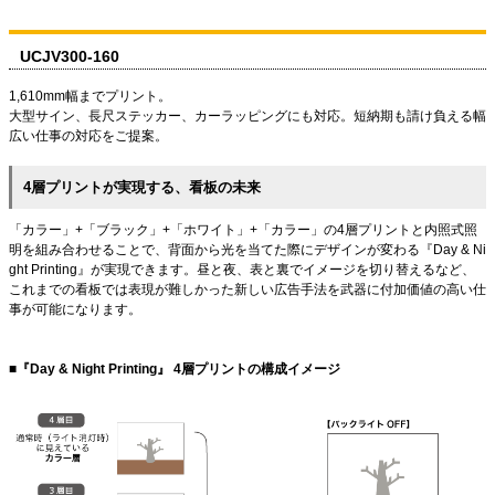
UCJV300-160
1,610mm幅までプリント。
大型サイン、長尺ステッカー、カーラッピングにも対応。短納期も請け負える幅
広い仕事の対応をご提案。
4層プリントが実現する、看板の未来
「カラー」+「ブラック」+「ホワイト」+「カラー」の4層プリントと内照式照
明を組み合わせることで、背面から光を当てた際にデザインが変わる『Day & Ni
ght Printing』が実現できます。昼と夜、表と裏でイメージを切り替えるなど、
これまでの看板では表現が難しかった新しい広告手法を武器に付加価値の高い仕
事が可能になります。
■『Day & Night Printing』 4層プリントの構成イメージ