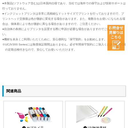
●本製品(ソフトウェア含む)は日本国内仕様であり、当社では海外での保守および技術サポートは
行っておりません。
●インクジェットプリンタは非常に高精細なドットサイズでプリントを行っておりますので、プ
リントヘッド交換後は色が微妙に変化する場合があります。また、複数台をお使いになられる場
合は、個体差により色が微妙に異なる場合がありますので、ご注意ください。
●自治体の条例によりプリンタを設置する際に申請が必要な場合がありますのでご注意くださ
い。
●機材を末永くご利用いただくために、安心便利な「保守契約」をお勧めします。
UCJV300 Seriesには無償保証期間はありません。必ず年間保守契約にご加入ください。年1回
の定期点検付きなので、安心してお使いいただけます。
関連商品
サプライ品
UV無地素材