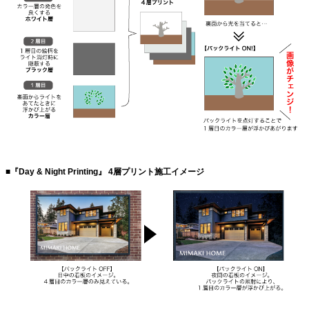
■『Day & Night Printing』 4層プリント施工イメージ