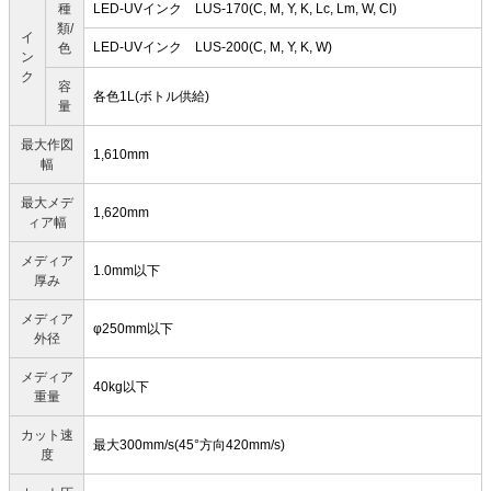
種
LED-UVインク LUS-170(C, M, Y, K, Lc, Lm, W, Cl)
類/
イ
LED-UVインク LUS-200(C, M, Y, K, W)
色
ン
ク
容
各色1L(ボトル供給)
量
最大作図
1,610mm
幅
最大メデ
1,620mm
ィア幅
メディア
1.0mm以下
厚み
メディア
φ250mm以下
外径
メディア
40kg以下
重量
カット速
最大300mm/s(45°方向420mm/s)
度