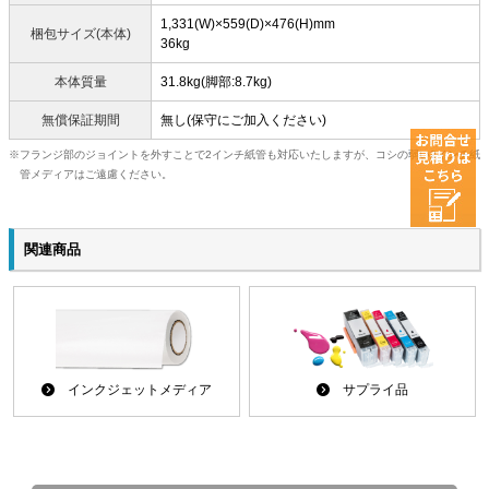
1,331(W)×559(D)×476(H)mm
梱包サイズ(本体)
36kg
本体質量
31.8kg(脚部:8.7kg)
無償保証期間
無し(保守にご加入ください)
フランジ部のジョイントを外すことで2インチ紙管も対応いたしますが、コシの弱い2インチ紙
管メディアはご遠慮ください。
関連商品
インクジェットメディア
サプライ品