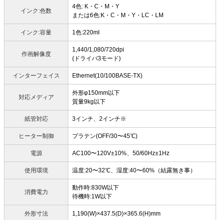
4色: K・C・M・Y
インク:色数
または6色:K・C・M・Y・LC・LM
インク:容量
1色:220ml
1,440/1,080/720dpi
作画解像度
(ドライバ3モード)
インターフェイス
Ethernet(10/100BASE-TX)
外形φ150mm以下
対応メディア
質量9kg以下
紙管対応
3インチ、2インチ※
ヒーター制御
プラテン(OFF/30〜45℃)
電源
AC100〜120V±10%、50/60Hz±1Hz
使用環境
温度:20〜32℃、湿度:40〜60%（結露無き事）
動作時:830W以下
消費電力
待機時:1W以下
外形寸法
1,190(W)×437.5(D)×365.6(H)mm