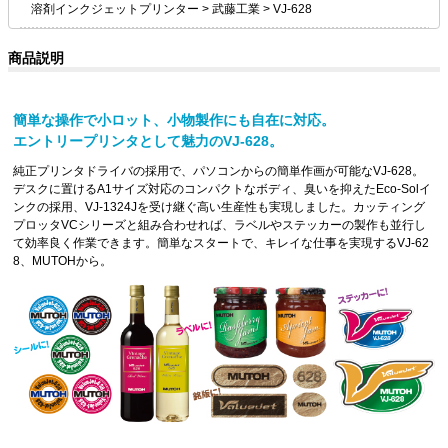
溶剤インクジェットプリンター
>
武藤工業
>
VJ-628
商品説明
簡単な操作で小ロット、小物製作にも自在に対応。
エントリープリンタとして魅力のVJ-628。
純正プリンタドライバの採用で、パソコンからの簡単作画が可能なVJ-628。
デスクに置けるA1サイズ対応のコンパクトなボディ、臭いを抑えたEco-Solイ
ンクの採用、VJ-1324Jを受け継ぐ高い生産性も実現しました。カッティング
プロッタVCシリーズと組み合わせれば、ラベルやステッカーの製作も並行し
て効率良く作業できます。簡単なスタートで、キレイな仕事を実現するVJ-62
8、MUTOHから。