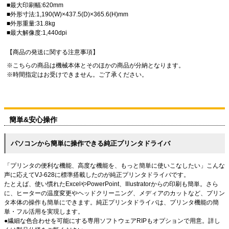
■最大印刷幅:620mm
■外形寸法:1,190(W)×437.5(D)×365.6(H)mm
■外形重量:31.8kg
■最大解像度:1,440dpi
【商品の発送に関する注意事項】
こちらの商品は機械本体とそのほかの商品が分納となります。
時間指定はお受けできません。ご了承ください。
簡単&安心操作
パソコンから簡単に操作できる純正プリンタドライバ
「プリンタの便利な機能、高度な機能を、もっと簡単に使いこなしたい」こんな
声に応えてVJ-628に標準搭載したのが純正プリンタドライバです。
たとえば、使い慣れたExcelやPowerPoint、Illustratorからの印刷も簡単。さら
に、ヒーターの温度変更やヘッドクリーニング、メディアのカットなど、プリン
タ本体の操作も簡単にできます。純正プリンタドライバは、プリンタ機能の簡
単・フル活用を実現します。
●繊細な色合わせを可能にする専用ソフトウェアRIPもオプションで用意。詳し