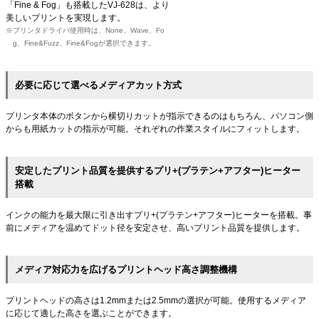
「Fine & Fog」も搭載したVJ-628は、より
美しいプリントを実現します。
プリンタドライバ使用時は、None、Wave、Fo
g、Fine&Fuzz、Fine&Fogが選択できます。
必要に応じて選べるメディアカット方式
プリンタ本体のボタンから横切りカットが指示できるのはもちろん、パソコン側
からも用紙カットの指示が可能。それぞれの作業スタイルにフィットします。
安定したプリント品質を提供するプリ+(プラテン+アフター)ヒーター
搭載
インクの能力を最大限に引き出すプリ+(プラテン+アフター)ヒーターを搭載。事
前にメディアを温めてドット径を安定させ、高いプリント品質を提供します。
メディア対応力を広げるプリントヘッド高さ調整機構
プリントヘッドの高さは1.2mmまたは2.5mmの選択が可能。使用するメディア
に応じて適した高さを選ぶことができます。