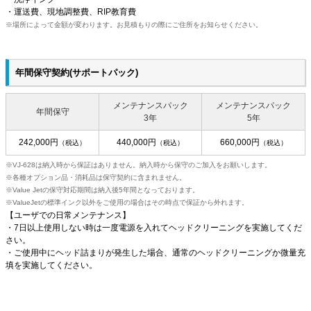
・運送費、現地調整費、RIP教育費
※場所によって金額が変わります。お見積もりの際にご住所をお知らせください。
年間保守契約(サポートパック)
メンテナンスパック
メンテナンスパック
年間保守
3年
5年
242,000円
440,000円
660,000円
（税込）
（税込）
（税込）
VJ-628は納入時から保証はありません。納入時から保守のご加入をお願いします。
各種オプション品・消耗品は保守契約に含まれません。
Value Jetの保守対応期間は納入後5年間となっております。
ValueJetの標準インク以外をご使用の場合はその時点で保証から外れます。
【ユーザでの日常メンテナンス】
・7日以上使用しない時は一度電源を入れてヘッドクリーニングを実施してくだ
さい。
・ご使用中にヘッド詰まりが発生した場合、通常のヘッドクリーニングか微量充
填を実施してください。