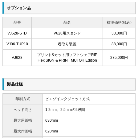
オプション品
品番
品名
標準価格(税込)
VJ628-STD
V628用スタンド
33,000円
VJ06-TUP10
巻取り装置
88,000円
プリント&カット用ソフトウェアRIP
VJ628
275,000円
FlexiSIGN & PRINT MUTOH Edition
製品仕様
印刷方式
ピエゾインクジェット方式
ヘッド高さ
1.2mm、2.5mmの2段階
最大用紙幅
630mm
最大作画幅
620mm