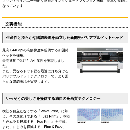
プリンドライバは一般的な家庭用インクジェットプリンタと同様、簡単な操作に
なっています。
充実機能
生産性と滑らかな階調表現を両立した新開発バリアブルドットヘッド
最高1,440dpiの高解像度を提供する新開発
ヘッドを採用。
最高速度で5.74/hの生産性を実現しまし
た。
また、異なるドット径を最適に打ち分ける
バリアブルドットテクノロジーで、より滑
らかな階調表現を実現します。
いっそうの美しさを提供する独自の高画質テクノロジー
横筋を目立たなくする「Wave Print」に加
え、その進化形である「Fuzz Print」、横筋
と色ムラを軽減する「Fog Print」を搭載。
また、にじみを軽減する「Fine & Fuzz」