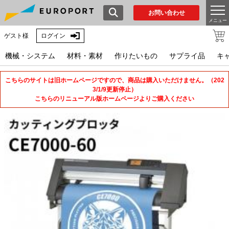
お問い合わせ
メニュー
ゲスト様
ログイン
機械・システム
材料・素材
作りたいもの
サプライ品
キ
こちらのサイトは旧ホームページですので、商品は購入いただけません。（202
3/1/9更新停止）
こちらのリニューアル版ホームページよりご購入ください