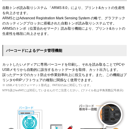
自動トンボ読み取りシステム 「ARMS 8.0」により、プリント&カットの生産性
を向上させます。
ARMSとはAdvanced Registration Mark Sensing System の略で、グラフテック
のカッティングプロッタに搭載された自動トンボ読み取りシステムです。
ARMSのトンボ（位置合わせマーク）読み取り機能により、プリント&カットの
生産性を格段に向上させます。
バーコードによるデータ管理機能
カットしたいメディアに専用バーコードを印刷し、それを読み取ることでPCや
USBメモリから自動的に該当するカットデータを取得、カット出力します。
誤ったデータでのカット防止や作業効率向上に役立ちます。また、この機能はプ
リンタやRIPソフトウェアの種類に関係なく使用できます。
※ USBメモリのフォーマット形式は、FAT32のみに対応しています。
NTFS及びexFATには対応していませんのでご注意ください。(ファイル名は半角英数記号表示)