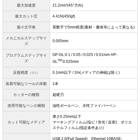
最大加速度
21.2m/s²(45°方向)
最大カット圧
4.41N(450gf)
最小文字角
英数字で5mm程度(素材・書体等によって異なる)
メカニカルステップサイ
0.005mm
ズ
GP-GL:0.1 / 0.05 / 0.025 / 0.01mm HP-
プログラムステップサイ
TM
ズ
GL
:0.025mm
反復精度
0.1mm以下 / 2m(メディアの伸縮は除く)
（※1）
装着可能なツールの本数
1本
カッターの種類
超硬刃
使用可能なペンの種類
油性ボールペン、水性ファイバーペン
厚さ0.25mm以下
カット可能なメディア
マーキングフィルム(塩ビ / 蛍光 / 反射)、ポリエ
ステルフィルム(指定条件あり)
USB 2.0(Full Speed)、Ethernet 10BASE-