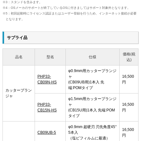
3：スタンドを含みます。
4：OSメーカのサポートが終了しているOSに付きましてはサポート対象外となります。
5：初回起動時にライセンス認証またはユーザー登録を行うため、インターネット接続が必要
となります。
サプライ品
価格(税
品名
型名
仕様
込)
φ0.9mm用カッタープランジ
PHP33-
ャ
16,500
CB09N-HS
(CB09UB用)1本入 先
円
端:POMタイプ
カッタープラン
ジャ
φ1.5mm用カッタープランジ
PHP33-
ャ
16,500
CB15N-HS
(CB15U用)1本入 先端:POM
円
タイプ
φ0.9mm 超硬刃 刃先角度45°
16,500
CB09UB-5
5本入
円
（塩ビフィルムに最適）