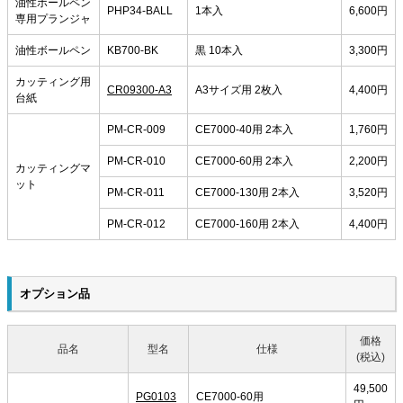
油性ボールペン
PHP34-BALL
1本入
6,600円
専用プランジャ
油性ボールペン
KB700-BK
黒 10本入
3,300円
カッティング用
CR09300-A3
A3サイズ用 2枚入
4,400円
台紙
PM-CR-009
CE7000-40用 2本入
1,760円
PM-CR-010
CE7000-60用 2本入
2,200円
カッティングマ
ット
PM-CR-011
CE7000-130用 2本入
3,520円
PM-CR-012
CE7000-160用 2本入
4,400円
オプション品
価格
品名
型名
仕様
(税込)
49,500
PG0103
CE7000-60用