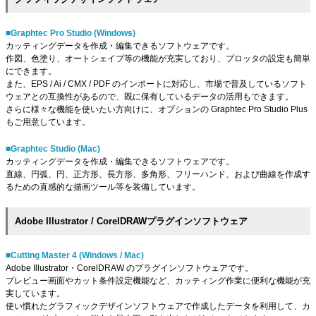
■Graphtec Pro Studio (Windows)
カッティングデータを作成・編集できるソフトウェアです。
作図、色塗り、オートシェイプ等の機能が充実しており、プロッタの設定も簡単
にできます。
また、EPS / Ai / CMX / PDF のインポートに対応し、市場で普及しているソフト
ウェアとの互換性があるので、既に保有しているデータの活用もできます。
さらに様々な機能を使いたい方向けに、オプションの Graphtec Pro Studio Plus
もご用意しています。
■Graphtec Studio (Mac)
カッティングデータを作成・編集できるソフトウェアです。
直線、円弧、円、正方形、長方形、多角形、フリーハンド、および曲線を作成す
るための直感的な描画ツール等を装備しています。
Adobe Illustrator / CorelDRAWプラグインソフトウェア
■Cutting Master 4 (Windows / Mac)
Adobe Illustrator・CorelDRAW のプラグインソフトウェアです。
プレビュー画面やカット条件設定機能など、カッティング作業に便利な機能が充
実しています。
使い慣れたグラフィックデザインソフトウェアで作成したデータを利用して、カ