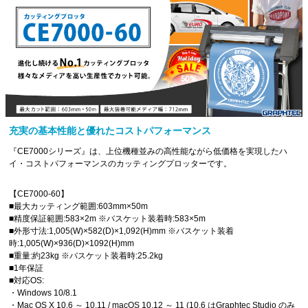
充実の基本性能と優れたコストパフォーマンス
『CE7000シリーズ』は、上位機種並みの高性能ながら低価格を実現したハ
イ・コストパフォーマンスのカッティングプロッターです。
【CE7000-60】
■最大カッティング範囲:603mm×50m
■精度保証範囲:583×2m ※バスケット装着時:583×5m
■外形寸法:1,005(W)×582(D)×1,092(H)mm ※バスケット装着
時:1,005(W)×936(D)×1092(H)mm
■重量:約23kg ※バスケット装着時:25.2kg
■1年保証
■対応OS:
・Windows 10/8.1
・Mac OS X 10.6 ～ 10.11 / macOS 10.12 ～ 11 (10.6 はGraphtec Studio のみ