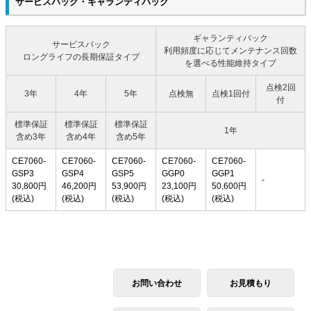
サービスパック・ギャランティパック
ギャランティパック
サービスパック
利用頻度に応じてメンテナンス回数
ロングライフの長期保証タイプ
を選べる性能維持タイプ
点検2回
3年
4年
5年
点検無
点検1回付
付
標準保証
標準保証
標準保証
1年
含め3年
含め4年
含め5年
CE7060-
CE7060-
CE7060-
CE7060-
CE7060-
GSP3
GSP4
GSP5
GGP0
GGP1
-
30,800円
46,200円
53,900円
23,100円
50,600円
(税込)
(税込)
(税込)
(税込)
(税込)
お問い合わせ
お見積もり