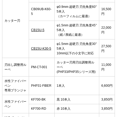
φ0.9mm 超硬刃 刃先角度60°
CB09UB-K60-
16,500
5本入
5
円
（カーフィルムに最適）
カッター刃
φ1.5mm 超硬刃 刃先角度45°
22,000
CB15U-5
5本入
円
（紙 / 厚紙に最適）
φ1.5mm 超硬刃 刃先角度30°
27,500
CB15U-K30-5
5本入
円
10mm以下の小文字に対応
カッター刃用刃出調整用ル
刃出し調整用ル
11,000
PM-CT-001
ーペ
ーペ
円
(PHP33/PHP35シリーズ用)
水性ファイバー
ペン
PHP31-FIBER
1本入
6,600円
専用プランジャ
KF700-BK
黒 10本入
3,850円
水性ファイバー
ペン
KF700-RD
赤 10本入
3,850円