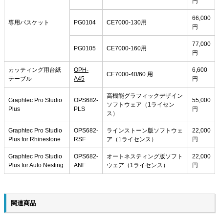
円
66,000
専用バスケット
PG0104
CE7000-130用
円
77,000
PG0105
CE7000-160用
円
カッティング用台紙
OPH-
6,600
CE7000-40/60 用
テーブル
A45
円
高機能グラフィックデザイン
Graphtec Pro Studio
OPS682-
55,000
ソフトウェア（1ライセン
Plus
PLS
円
ス）
Graphtec Pro Studio
OPS682-
ラインストーン版ソフトウェ
22,000
Plus for Rhinestone
RSF
ア（1ライセンス）
円
Graphtec Pro Studio
OPS682-
オートネスティング版ソフト
22,000
Plus for Auto Nesting
ANF
ウェア（1ライセンス）
円
関連商品