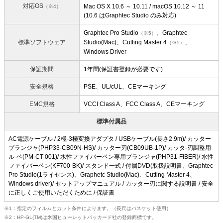
対応OS
Mac OS X 10.6 ～ 10.11 / macOS 10.12 ～ 11
（※4）
(10.6 はGraphtec Studio のみ対応)
Graphtec Pro Studio
、Graphtec
（※5）
標準ソフトウェア
Studio(Mac)、Cutting Master 4
、
（※5）
Windows Driver
保証期間
1年間(保証書登録が必要です)
安全規格
PSE、UL/cUL、CEマーキング
EMC規格
VCCI Class A、FCC Class A、CEマーキング
標準付属品
AC電源ケーブル / 2極-3極変換アダプタ / USBケーブル(長さ2.9m)/ カッター
プランジャ(PHP33-CB09N-HS)/ カッター刃(CB09UB-1P)/ カッタ-刃調整用
ル-ペ(PM-CT-001)/ 水性ファイバーペン専用プランジャ(PHP31-FIBER)/ 水性
ファイバーペン(KF700-BK)/ スタンド一式 / 付属DVD(取扱説明書、Graphtec
Pro Studio(1ライセンス)、Graphetc Studio(Mac)、Cutting Master 4、
Windows driver)/ セットアップマニュアル / カッター刃に関する説明書 / 安全
に正しくご使用いただくために / 保証書
1：指定のフィルムとカット条件によります。（長尺はバスケット使用）
2：HP-GL(TM)は米国ヒューレットパッカード社の登録商標です。