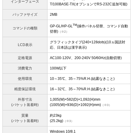
インターフェース
T/100BASE-TX(オプションでRS-232C追加可能)
バッファサイズ
2MB
TM
GP-GL/HP-GL
(操作パネル切替、コマンド自動
コマンドの種類
切替)
（※2）
グラフィックタイプ(240×128dots)(10ヵ国語対
LCD表示
応、日本語は漢字表示)
定格電源
AC100-120V、200-240V 50/60Hz(自動切替)
消費電力
100W以下
使用環境
10～35℃、35～75%R.H.(結露なきこと)
精度保証環境
16～32℃、35～70%R.H.(結露なきこと)
外形寸法
1,005(W)×582(D)×1,092(H)mm
(バケット装着時)
(1005(W)×936(D)×1092(H)mm)
（※3）
質量
約23kg
(バケット装着時)
(25.2kg)
（※3）
Windows 10/8.1