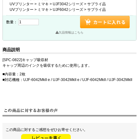
UVプリンター
>
ミマキ
>
UJF3042シリーズ
>
サプライ品
UVプリンター
>
ミマキ
>
UJF6042シリーズ
>
サプライ品
数量：
欠品情報はこちら
商品説明
[SPC-0822]キャップ吸収材
キャップ周辺のインクを吸収するために使用します。
■内容量：2枚
■対応機種：UJF-6042MkII e / UJF-3042MkII e / UJF-6042MkII / UJF-3042MkII
この商品に対するご感想をぜひお寄せください。