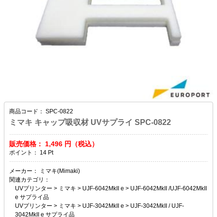
商品コード：
SPC-0822
ミマキ キャップ吸収材 UVサプライ SPC-0822
販売価格：
1,496
円（税込）
ポイント：
14
Pt
メーカー：
ミマキ(Mimaki)
関連カテゴリ：
UVプリンター
>
ミマキ
>
UJF-6042MkII e
>
UJF-6042MkII /UJF-6042MkII
e サプライ品
UVプリンター
>
ミマキ
>
UJF-3042MkII e
>
UJF-3042MkII / UJF-
3042MkII e サプライ品