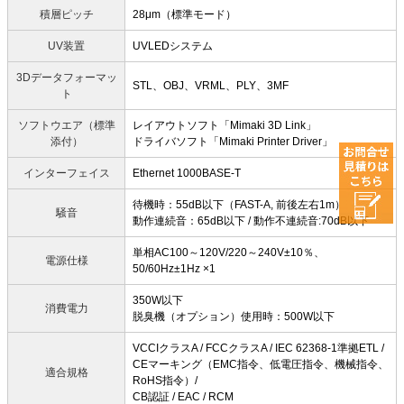
積層ピッチ
28μm（標準モード）
UV装置
UVLEDシステム
3Dデータフォーマッ
STL、OBJ、VRML、PLY、3MF
ト
ソフトウエア（標準
レイアウトソフト「Mimaki 3D Link」
添付）
ドライバソフト「Mimaki Printer Driver」
インターフェイス
Ethernet 1000BASE-T
待機時：55dB以下（FAST-A, 前後左右1m）
騒音
動作連続音：65dB以下 / 動作不連続音:70dB以下
単相AC100～120V/220～240V±10％、
電源仕様
50/60Hz±1Hz ×1
350W以下
消費電力
脱臭機（オプション）使用時：500W以下
VCCIクラスA / FCCクラスA / IEC 62368-1準拠ETL /
CEマーキング（EMC指令、低電圧指令、機械指令、
適合規格
RoHS指令）/
CB認証 / EAC / RCM