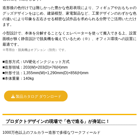
造形後の色付けでは難しかった豊かな色彩表現により、フィギュアやおもちゃの
グッズデザインをはじめ、建築模型、家電製品など、工業デザインのわずかな色
の違いにより印象を左右させる精密な試作品を求められる分野でご活用いただけ
ます。
小型設計で、本体を分解することなくエレベーターを使って搬入できる上、設置
面積が狭く静音設計で脱臭機を備えているため（※）、オフィス環境への設置に
最適です。
専用台・脱臭機はオプション（別売）です。
■造形方式：UV硬化インクジェット方式
■造形領域：203(W)×203(D)×76(H)mm
■外形寸法：1,355mm(W)×1,290mm(D)×856(H)mm
■本体重量：140kg
製品カタログ ダウンロード
プロダクトデザインの現場で「色で造る」が身近に！
1000万色以上のフルカラー造形で多様なワークフィールド