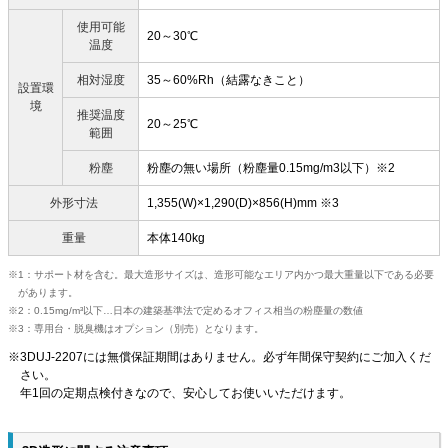
使用可能
20～30℃
温度
相対湿度
35～60%Rh（結露なきこと）
設置環
境
推奨温度
20～25℃
範囲
粉塵
粉塵の無い場所（粉塵量0.15mg/m3以下）※2
外形寸法
1,355(W)×1,290(D)×856(H)mm ※3
重量
本体140kg
1：サポート材を含む。最大造形サイズは、造形可能なエリア内かつ最大重量以下である必要
があります。
2：0.15mg/m³以下…日本の建築基準法で定めるオフィス相当の粉塵量の数値
3：専用台・脱臭機はオプション（別売）となります。
3DUJ-2207には無償保証期間はありません。必ず年間保守契約にご加入くだ
さい。
年1回の定期点検付きなので、安心してお使いいただけます。