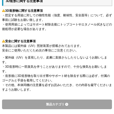
3D造形に関する注意事項
3D造形物に関する注意事項
・想定する用途に対しての物性性能（強度、耐候性、安全面等）について、必ず
事前に試験をお願い致します。
・使用用途によってはサポート材除去後にトップコートやエタノール拭きなどの
後処理が必要な場合があります。
安全に関する注意事項
本製品には紫外線（UV）照射装置が搭載されております。
安全にご使用いただくため次の事項にご注意ください。
・紫外線（UV）を直視したり、皮膚に直接さらしたりしないようお願いしま
す。
・3D造形時に一部臭気を伴うことがありますので、十分な換気をお願いしま
す。
・造形後に3D造形物を取り出す際やサポート材を除去する際には必ず、付属の
ゴーグルと手袋を着用してください。
・その他、本体同梱の注意書を必ずお読みいただき、その内容を厳守くださいま
すようお願いします。
製品カテゴリ