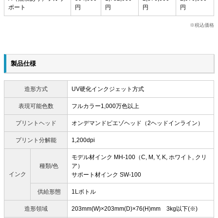
ポート
円
円
円
円
税込価格
製品仕様
造形方式
UV硬化インクジェット方式
表現可能色数
フルカラー1,000万色以上
プリントヘッド
オンデマンドピエゾヘッド（2ヘッドインライン）
プリント分解能
1,200dpi
モデル材インク MH-100（C, M, Y, K, ホワイト, クリ
種類/色
ア）
インク
サポート材インク SW-100
供給形態
1Lボトル
造形領域
203mm(W)×203mm(D)×76(H)mm 3kg以下(※)