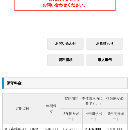
お問い合わせください。
お問い合わせ
お見積もり
資料請求
導入事例
保守料金
契約期間（本体購入時に一括契約が必
要です。）
年間保
定期点検
守
3年間サポ
4年間サポ
5年間サポ
ート
ート
ート
A（点検あり）フルサ
594,000
1,782,000
2,376,000
2,970,000