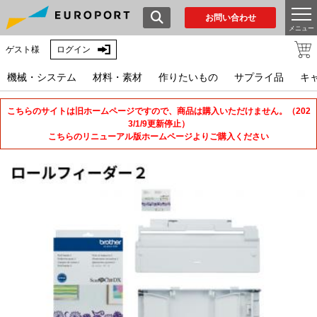
お問い合わせ
メニュー
ゲスト様
ログイン
機械・システム
材料・素材
作りたいもの
サプライ品
キ
こちらのサイトは旧ホームページですので、商品は購入いただけません。（202
3/1/9更新停止）
こちらのリニューアル版ホームページよりご購入ください