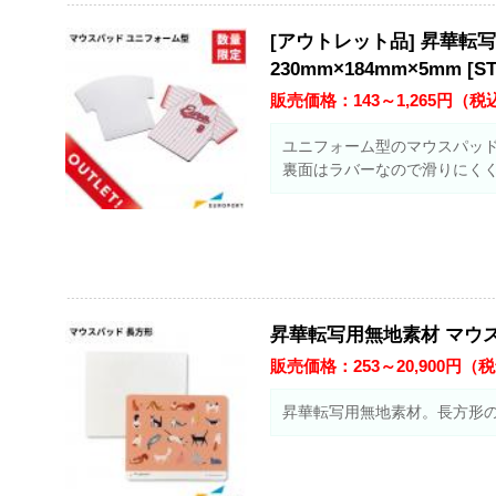
[アウトレット品] 昇華転
230mm×184mm×5mm [ST
販売価格：
143～1,265
円（税
ユニフォーム型のマウスパッ
裏面はラバーなので滑りにく
昇華転写用無地素材 マウスパッ
販売価格：
253～20,900
円（税
昇華転写用無地素材。長方形