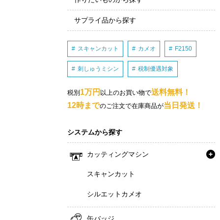
サプライ品から探す
スキャンカット
カメオ
F2150
刺しゅうミシン
税制優遇対象
1万円
送料無料！
税別
以上のお買い物で
12時まで
当日発送！
のご注文で在庫商品が
システムから探す
カッティングマシン
スキャンカット
シルエットカメオ
缶バッジ