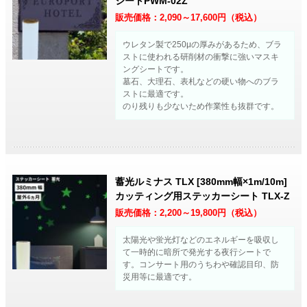
シートPWM-02Z
販売価格：
2,090～17,600
円（税込）
ウレタン製で250μの厚みがあるため、ブラ
ストに使われる研削材の衝撃に強いマスキ
ングシートです。
墓石、大理石、表札などの硬い物へのブラ
ストに最適です。
のり残りも少ないため作業性も抜群です。
蓄光ルミナス TLX [380mm幅×1m/10m]
カッティング用ステッカーシート TLX-Z
販売価格：
2,200～19,800
円（税込）
太陽光や蛍光灯などのエネルギーを吸収し
て一時的に暗所で発光する夜行シートで
す。コンサート用のうちわや確認目印、防
災用等に最適です。