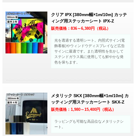
クリア IPX [380mm幅×1m/10m] カッテ
ィング用ステッカーシート IPX-Z
販売価格：
836～6,380
円（税込）
光を透過する透明シート。内照式サイン(電
飾看板)やウィンドウディスプレイなど広告
サインに最適です。また透明性を生かして
ステンドガラス風に使用しても鮮やかな発
色を保ちます。
メタリック SKX [380mm幅×1m/10m] カ
ッティング用ステッカーシート SKX-Z
販売価格：
1,980～15,400
円（税込）
ラッピングも可能な高品位なメタリックシ
ート。