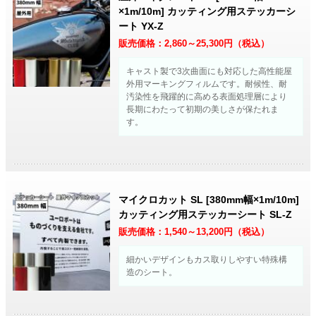
×1m/10m] カッティング用ステッカーシ
ート YX-Z
販売価格：
2,860～25,300
円（税込）
キャスト製で3次曲面にも対応した高性能屋
外用マーキングフィルムです。耐候性、耐
汚染性を飛躍的に高める表面処理層により
長期にわたって初期の美しさが保たれま
す。
マイクロカット SL [380mm幅×1m/10m]
カッティング用ステッカーシート SL-Z
販売価格：
1,540～13,200
円（税込）
細かいデザインもカス取りしやすい特殊構
造のシート。