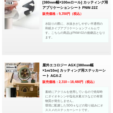
[380mm幅×100mロール] カッティング用
アプリケーションシート PNW-22Z
販売価格：
9,350
円（税込）
水貼りの際に、水抜きがしやすい半透明の
和紙タイプアプリケーションフィルムで
す。こちらの商品はPNW-02の後継品となり
ます。
屋外エコロジー AGX [380mm幅
×1m/10m] カッティング用ステッカーシ
ート AGX-Z
販売価格：
2,310～18,480
円（税込）
素材にアクリルを使用しているので焼却時
にダイオキシンや塩化水素ガスなどの有害
物質が発生しません。
環境に配慮したSDGｓなどの取り組みにオ
ススメのステッカーシートです。