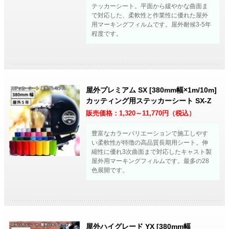
テッカーシート。平面から緩やかな曲面ま
で対応した、柔軟性と作業性に優れた屋外
用マーキングフィルムです。屋外耐候3-5年
程度です。
屋外プレミアム SX [380mm幅×1m/10m]
カッティング用ステッカーシート SX-Z
販売価格：
1,320～11,770
円（税込）
豊富なカラーバリエーションで施工しやす
い柔軟性が特徴の高品質長期用シート。伸
縮性に優れ3次曲面まで対応したキャスト製
屋外用マーキングフィルムです。最多の28
色展開です。
屋外ハイグレード YX [380mm幅