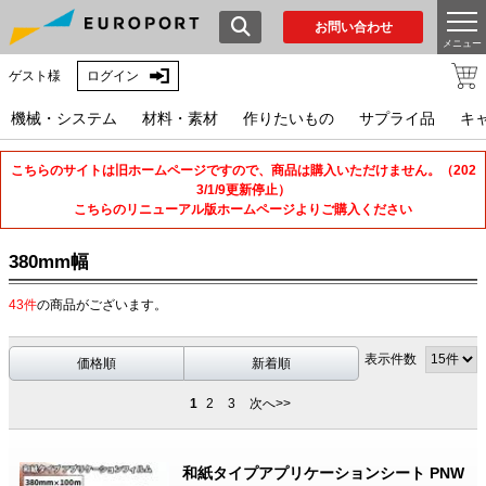
お問い合わせ
メニュー
ゲスト様
ログイン
機械・システム
材料・素材
作りたいもの
サプライ品
キ
こちらのサイトは旧ホームページですので、商品は購入いただけません。（202
3/1/9更新停止）
こちらのリニューアル版ホームページよりご購入ください
380mm幅
43件
の商品がございます。
表示件数
価格順
新着順
1
2
3
次へ>>
和紙タイプアプリケーションシート PNW