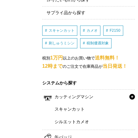
サプライ品から探す
スキャンカット
カメオ
F2150
刺しゅうミシン
税制優遇対象
1万円
送料無料！
税別
以上のお買い物で
12時まで
当日発送！
のご注文で在庫商品が
システムから探す
カッティングマシン
スキャンカット
シルエットカメオ
缶バッジ