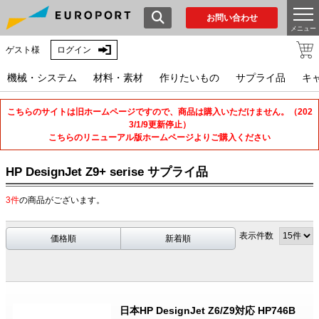
お問い合わせ
メニュー
ゲスト様
ログイン
機械・システム
材料・素材
作りたいもの
サプライ品
キ
こちらのサイトは旧ホームページですので、商品は購入いただけません。（202
3/1/9更新停止）
こちらのリニューアル版ホームページよりご購入ください
HP DesignJet Z9+ serise サプライ品
3件
の商品がございます。
表示件数
価格順
新着順
日本HP DesignJet Z6/Z9対応 HP746B