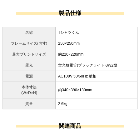
製品仕様
名称
Tシャツくん
フレームサイズ(内寸)
250×250mm
最大プリントサイズ
約220×220mm
露光
蛍光放電管(ブラックライト)8W2燈
電源
AC100V 50/60Hz 単相
本体寸法
約340×390×130mm
(W×D×H)
質量
2.6kg
関連商品