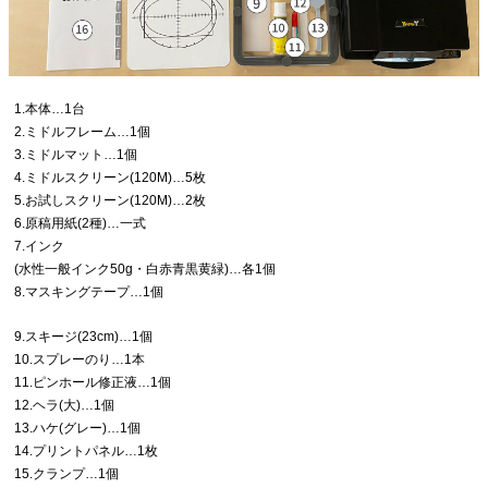
1.本体…1台
2.ミドルフレーム…1個
3.ミドルマット…1個
4.ミドルスクリーン(120M)…5枚
5.お試しスクリーン(120M)…2枚
6.原稿用紙(2種)…一式
7.インク
(水性一般インク50g・白赤青黒黄緑)…各1個
8.マスキングテープ…1個
9.スキージ(23cm)…1個
10.スプレーのり…1本
11.ピンホール修正液…1個
12.ヘラ(大)…1個
13.ハケ(グレー)…1個
14.プリントパネル…1枚
15.クランプ…1個