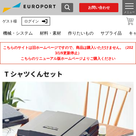
お問い合わせ
メニュー
ゲスト様
ログイン
機械・システム
材料・素材
作りたいもの
サプライ品
キ
こちらのサイトは旧ホームページですので、商品は購入いただけません。（202
3/1/9更新停止）
こちらのリニューアル版ホームページよりご購入ください